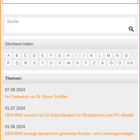
Stichwort-Index:
A
B
C
D
E
F
G
H
I
J
K
L
M
N
O
P
Q
R
S
T
U
V
W
X
Y
Z
Ä
Ö
Ü
0-9
Themen:
07.08.2024
Im Gedenken an Dr. Klaus Schiller
01.07.2024
DBD-BIM vernetzt eLCA-Klassifikation für Ökobilanzen und IFC-Modell
01.06.2024
DBD-BIM erzeugt dynamisch geordnete Kosten- und Leistungsvorlagen