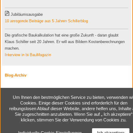
Jubiläumsausgabe
10 anregende Beiträge aus 5 Jahren Schillerblog
Die grafische Baukalkulation hat eine große Zukunft - daran glaubt
Klaus Schiller seit 20 Jahren. Er will aus Bildern Kostenberechnungen
machen.
Interview in bi BauMagazin
Blog-Archiv
Um Ihnen den bestmöglichen Service zu bieten, verwenden wi
Cookies. Einige dieser Cookies sind erforderlich für den
Home
|
Kontakt
|
Impressum
|
reibungslosen Ablauf dieser Website, andere helfen uns, Inhalte 
Cookie-Einstellungen
|
Sie zugeschnitten anzubieten. Wenn Sie auf „ Ich akzeptiere“
Datenschutzerklärung
klicken, stimmen Sie der Verwendung von Cookies zu.
Individuelle Cookie-Einstellungen
Ich akzeptiere