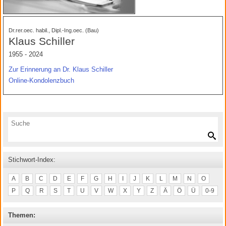
Dr.rer.oec. habil., Dipl.-Ing.oec. (Bau)
Klaus Schiller
1955 - 2024
Zur Erinnerung an Dr. Klaus Schiller
Online-Kondolenzbuch
Stichwort-Index:
A
B
C
D
E
F
G
H
I
J
K
L
M
N
O
P
Q
R
S
T
U
V
W
X
Y
Z
Ä
Ö
Ü
0-9
Themen: