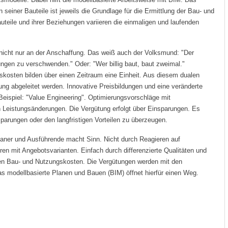
einer Bauteile ist jeweils die Grundlage für die Ermittlung der Bau- und
teile und ihrer Beziehungen variieren die einmaligen und laufenden
nicht nur an der Anschaffung. Das weiß auch der Volksmund: "Der
ngen zu verschwenden." Oder: "Wer billig baut, baut zweimal."
kosten bilden über einen Zeitraum eine Einheit. Aus diesem dualen
ng abgeleitet werden. Innovative Preisbildungen und eine veränderte
Beispiel: "Value Engineering". Optimierungsvorschläge mit
 Leistungsänderungen. Die Vergütung erfolgt über Einsparungen. Es
arungen oder den langfristigen Vorteilen zu überzeugen.
laner und Ausführende macht Sinn. Nicht durch Reagieren auf
ren mit Angebotsvarianten. Einfach durch differenzierte Qualitäten und
en Bau- und Nutzungskosten. Die Vergütungen werden mit den
s modellbasierte Planen und Bauen (BIM) öffnet hierfür einen Weg.