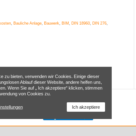
kosten
,
Bauliche Anlage
,
Bauwerk
,
BIM
,
DIN 18960
,
DIN 276
,
 zu bieten, verwenden wir Cookies. Einige dieser
bungslosen Ablauf dieser Website, andere helfen uns,
ten. Wenn Sie auf „ Ich akzeptiere“ klicken, stimmen
rwendung von Cookies zu.
Home
|
Kontakt
|
Impressum
|
Cookie-Einstellungen
|
instellungen
Ich akzeptiere
Datenschutzerklärung