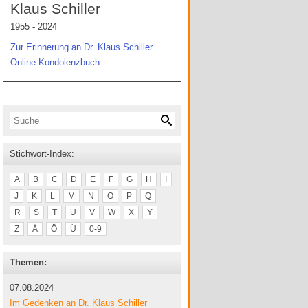
Klaus Schiller
1955 - 2024
Zur Erinnerung an Dr. Klaus Schiller
Online-Kondolenzbuch
Stichwort-Index:
A
B
C
D
E
F
G
H
I
J
K
L
M
N
O
P
Q
R
S
T
U
V
W
X
Y
Z
Ä
Ö
Ü
0-9
Themen:
07.08.2024
Im Gedenken an Dr. Klaus Schiller