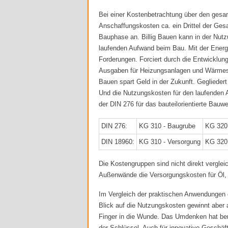
Bei einer Kostenbetrachtung über den gesa
Anschaffungskosten ca. ein Drittel der Ge
Bauphase an. Billig Bauen kann in der Nut
laufenden Aufwand beim Bau. Mit der Energi
Forderungen. Forciert durch die Entwicklung 
Ausgaben für Heizungsanlagen und Wärmeschu
Bauen spart Geld in der Zukunft. Geglieder
Und die Nutzungskosten für den laufenden 
der DIN 276 für das bauteilorientierte Bauwe
DIN 276:
KG 310 - Baugrube
KG 320
DIN 18960:
KG 310 - Versorgung
KG 320 
Die Kostengruppen sind nicht direkt verglei
Außenwände die Versorgungskosten für Öl,
Im Vergleich der praktischen Anwendungen d
Blick auf die Nutzungskosten gewinnt aber 
Finger in die Wunde. Das Umdenken hat ber
der Schlüssel. Auch für innovative Geschäft