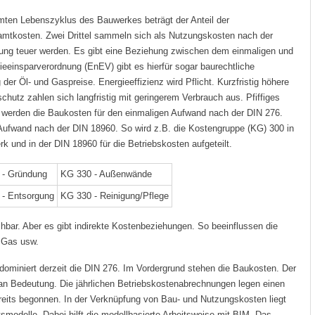
mten Lebenszyklus des Bauwerkes beträgt der Anteil der
samtkosten. Zwei Drittel sammeln sich als Nutzungskosten nach der
zung teuer werden. Es gibt eine Beziehung zwischen dem einmaligen und
eeinsparverordnung (EnEV) gibt es hierfür sogar baurechtliche
der Öl- und Gaspreise. Energieeffizienz wird Pflicht. Kurzfristig höhere
tz zahlen sich langfristig mit geringerem Verbrauch aus. Pfiffiges
t werden die Baukosten für den einmaligen Aufwand nach der DIN 276.
Aufwand nach der DIN 18960. So wird z.B. die Kostengruppe (KG) 300 in
rk und in der DIN 18960 für die Betriebskosten aufgeteilt.
 - Gründung
KG 330 - Außenwände
- Entsorgung
KG 330 - Reinigung/Pflege
chbar. Aber es gibt indirekte Kostenbeziehungen. So beeinflussen die
 Gas usw.
ominiert derzeit die DIN 276. Im Vordergrund stehen die Baukosten. Der
an Bedeutung. Die jährlichen Betriebskostenabrechnungen legen einen
eits begonnen. In der Verknüpfung von Bau- und Nutzungskosten liegt
smodelle. Dabei hilft die modellbasierte Arbeitsweise mit BIM. Das