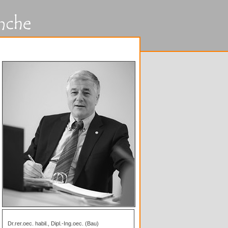
Dr.rer.oec. habil., Dipl.-Ing.oec. (Bau)