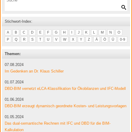
Stichwort-Index:
A
B
C
D
E
F
G
H
I
J
K
L
M
N
O
P
Q
R
S
T
U
V
W
X
Y
Z
Ä
Ö
Ü
0-9
Themen:
07.08.2024
Im Gedenken an Dr. Klaus Schiller
01.07.2024
DBD-BIM vernetzt eLCA-Klassifikation für Ökobilanzen und IFC-Modell
01.06.2024
DBD-BIM erzeugt dynamisch geordnete Kosten- und Leistungsvorlagen
01.05.2024
Das dual-semantische Rechnen mit IFC und DBD für die BIM-
Kalkulation