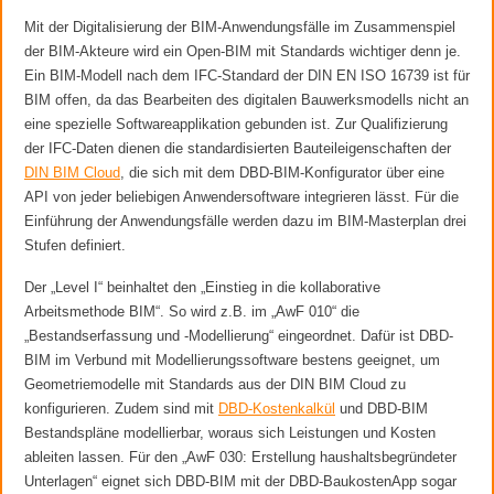
Mit der Digitalisierung der BIM-Anwendungsfälle im Zusammenspiel
der BIM-Akteure wird ein Open-BIM mit Standards wichtiger denn je.
Ein BIM-Modell nach dem IFC-Standard der DIN EN ISO 16739 ist für
BIM offen, da das Bearbeiten des digitalen Bauwerksmodells nicht an
eine spezielle Softwareapplikation gebunden ist. Zur Qualifizierung
der IFC-Daten dienen die standardisierten Bauteileigenschaften der
DIN BIM Cloud
, die sich mit dem DBD-BIM-Konfigurator über eine
API von jeder beliebigen Anwendersoftware integrieren lässt. Für die
Einführung der Anwendungsfälle werden dazu im BIM-Masterplan drei
Stufen definiert.
Der „Level I“ beinhaltet den „Einstieg in die kollaborative
Arbeitsmethode BIM“. So wird z.B. im „AwF 010“ die
„Bestandserfassung und -Modellierung“ eingeordnet. Dafür ist DBD-
BIM im Verbund mit Modellierungssoftware bestens geeignet, um
Geometriemodelle mit Standards aus der DIN BIM Cloud zu
konfigurieren. Zudem sind mit
DBD-Kostenkalkül
und DBD-BIM
Bestandspläne modellierbar, woraus sich Leistungen und Kosten
ableiten lassen. Für den „AwF 030: Erstellung haushaltsbegründeter
Unterlagen“ eignet sich DBD-BIM mit der DBD-BaukostenApp sogar