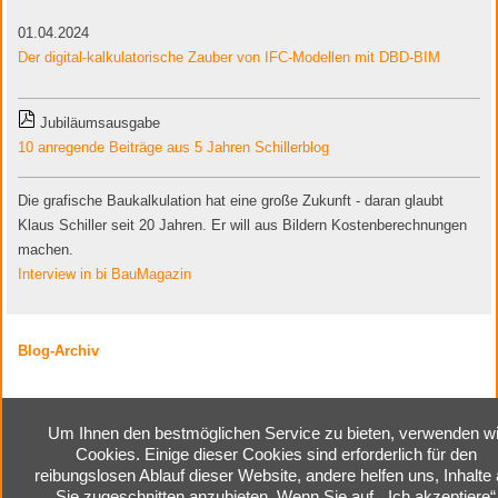
01.04.2024
Der digital-kalkulatorische Zauber von IFC-Modellen mit DBD-BIM
Jubiläumsausgabe
10 anregende Beiträge aus 5 Jahren Schillerblog
Die grafische Baukalkulation hat eine große Zukunft - daran glaubt
Klaus Schiller seit 20 Jahren. Er will aus Bildern Kostenberechnungen
machen.
Interview in bi BauMagazin
Blog-Archiv
Um Ihnen den bestmöglichen Service zu bieten, verwenden wi
Cookies. Einige dieser Cookies sind erforderlich für den
Home
|
Kontakt
|
Impressum
|
reibungslosen Ablauf dieser Website, andere helfen uns, Inhalte 
Cookie-Einstellungen
|
Sie zugeschnitten anzubieten. Wenn Sie auf „ Ich akzeptiere“