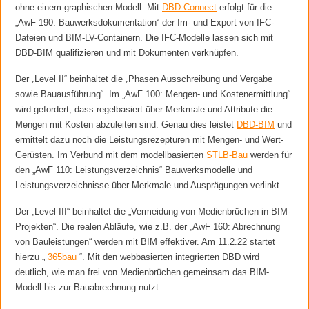
ohne einem graphischen Modell. Mit
DBD-Connect
erfolgt für die
„AwF 190: Bauwerksdokumentation“ der Im- und Export von IFC-
Dateien und BIM-LV-Containern. Die IFC-Modelle lassen sich mit
DBD-BIM qualifizieren und mit Dokumenten verknüpfen.
Der „Level II“ beinhaltet die „Phasen Ausschreibung und Vergabe
sowie Bauausführung“. Im „AwF 100: Mengen- und Kostenermittlung“
wird gefordert, dass regelbasiert über Merkmale und Attribute die
Mengen mit Kosten abzuleiten sind. Genau dies leistet
DBD-BIM
und
ermittelt dazu noch die Leistungsrezepturen mit Mengen- und Wert-
Gerüsten. Im Verbund mit dem modellbasierten
STLB-Bau
werden für
den „AwF 110: Leistungsverzeichnis“ Bauwerksmodelle und
Leistungsverzeichnisse über Merkmale und Ausprägungen verlinkt.
Der „Level III“ beinhaltet die „Vermeidung von Medienbrüchen in BIM-
Projekten“. Die realen Abläufe, wie z.B. der „AwF 160: Abrechnung
von Bauleistungen“ werden mit BIM effektiver. Am 11.2.22 startet
hierzu „
365bau
“. Mit den webbasierten integrierten DBD wird
deutlich, wie man frei von Medienbrüchen gemeinsam das BIM-
Modell bis zur Bauabrechnung nutzt.