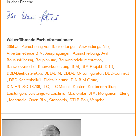
In alter Frische
Weiterführende Fachinformationen:
365bau
,
Abrechnung von Bauleistungen
,
Anwendungsfälle
,
Arbeitsmethode BIM
,
Ausprägungen
,
Ausschreibung
,
AwF
,
Bauausführung
,
Bauplanung
,
Bauwerksdokumentation
,
Bauwerksmodell
,
Bauwerksnutzung
,
BIM
,
BIM-Projekt
,
DBD
,
DBD-BaukostenApp
,
DBD-BIM
,
DBD-BIM-Konfigurator
,
DBD-Connect
,
DBD-Kostenkalkül
,
Digitalisierung
,
DIN BIM Cloud
,
DIN EN ISO 16739
,
IFC
,
IFC-Modell
,
Kosten
,
Kostenermittlung
,
Leistungen
,
Leistungsverzeichnis
,
Masterplan BIM
,
Mengenermittlung
,
Merkmale
,
Open-BIM
,
Standards
,
STLB-Bau
,
Vergabe