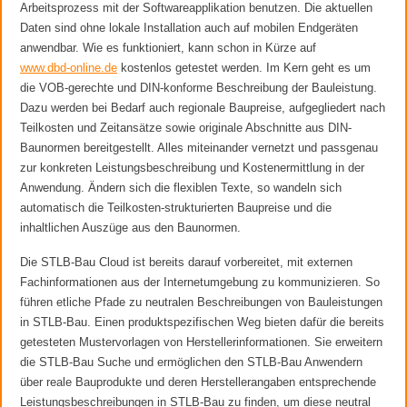
Arbeitsprozess mit der Softwareapplikation benutzen. Die aktuellen
Daten sind ohne lokale Installation auch auf mobilen Endgeräten
anwendbar. Wie es funktioniert, kann schon in Kürze auf
www.dbd-online.de
kostenlos getestet werden. Im Kern geht es um
die VOB-gerechte und DIN-konforme Beschreibung der Bauleistung.
Dazu werden bei Bedarf auch regionale Baupreise, aufgegliedert nach
Teilkosten und Zeitansätze sowie originale Abschnitte aus DIN-
Baunormen bereitgestellt. Alles miteinander vernetzt und passgenau
zur konkreten Leistungsbeschreibung und Kostenermittlung in der
Anwendung. Ändern sich die flexiblen Texte, so wandeln sich
automatisch die Teilkosten-strukturierten Baupreise und die
inhaltlichen Auszüge aus den Baunormen.
Die STLB-Bau Cloud ist bereits darauf vorbereitet, mit externen
Fachinformationen aus der Internetumgebung zu kommunizieren. So
führen etliche Pfade zu neutralen Beschreibungen von Bauleistungen
in STLB-Bau. Einen produktspezifischen Weg bieten dafür die bereits
getesteten Mustervorlagen von Herstellerinformationen. Sie erweitern
die STLB-Bau Suche und ermöglichen den STLB-Bau Anwendern
über reale Bauprodukte und deren Herstellerangaben entsprechende
Leistungsbeschreibungen in STLB-Bau zu finden, um diese neutral