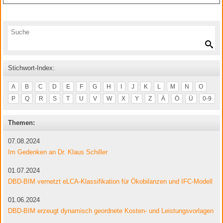
Stichwort-Index:
A
B
C
D
E
F
G
H
I
J
K
L
M
N
O
P
Q
R
S
T
U
V
W
X
Y
Z
Ä
Ö
Ü
0-9
Themen:
07.08.2024
Im Gedenken an Dr. Klaus Schiller
01.07.2024
DBD-BIM vernetzt eLCA-Klassifikation für Ökobilanzen und IFC-Modell
01.06.2024
DBD-BIM erzeugt dynamisch geordnete Kosten- und Leistungsvorlagen