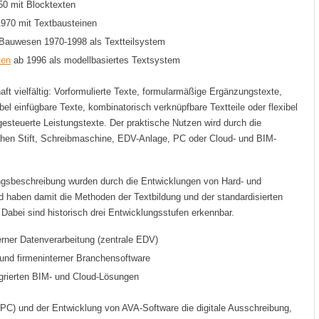
50 mit Blocktexten
970 mit Textbausteinen
 Bauwesen 1970-1998 als Textteilsystem
ten
ab 1996 als modellbasiertes Textsystem
aft vielfältig: Vorformulierte Texte, formularmäßige Ergänzungstexte,
el einfügbare Texte, kombinatorisch verknüpfbare Textteile oder flexibel
steuerte Leistungstexte. Der praktische Nutzen wird durch die
hen Stift, Schreibmaschine, EDV-Anlage, PC oder Cloud- und BIM-
ungsbeschreibung wurden durch die Entwicklungen von Hard- und
nd haben damit die Methoden der Textbildung und der standardisierten
abei sind historisch drei Entwicklungsstufen erkennbar.
rner Datenverarbeitung (zentrale EDV)
und firmeninterner Branchensoftware
egrierten BIM- und Cloud-Lösungen
C) und der Entwicklung von AVA-Software die digitale Ausschreibung,