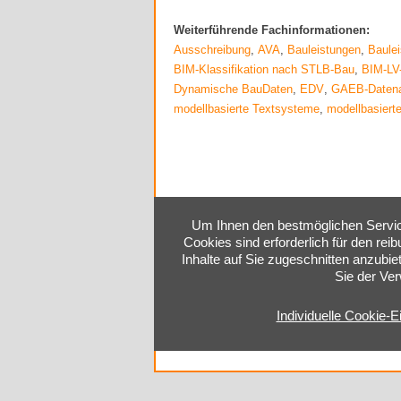
Weiterführende Fachinformationen:
Ausschreibung
,
AVA
,
Bauleistungen
,
Baule
BIM-Klassifikation nach STLB-Bau
,
BIM-LV
Dynamische BauDaten
,
EDV
,
GAEB-Daten
modellbasierte Textsysteme
,
modellbasierte
Um Ihnen den bestmöglichen Service
Cookies sind erforderlich für den rei
Inhalte auf Sie zugeschnitten anzubie
Sie der Ve
Individuelle Cookie-E