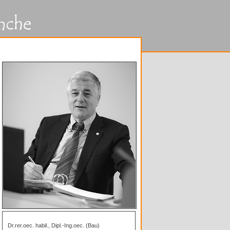
Dr.rer.oec. habil., Dipl.-Ing.oec. (Bau)