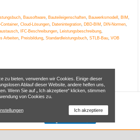
istungsbuch
,
Bausoftware
,
Bauteileigenschaften
,
Bauwerksmodell
,
BIM
,
-Container
,
Cloud-Lösungen
,
Datenintegration
,
DBD-BIM
,
DIN-Normen
,
austausch
,
IFC-Beschreibungen
,
Leistungsbeschreibung
,
s Arbeiten
,
Preisbildung
,
Standardleistungsbuch
,
STLB-Bau
,
VOB
 zu bieten, verwenden wir Cookies. Einige dieser
bungslosen Ablauf dieser Website, andere helfen uns,
ten. Wenn Sie auf „ Ich akzeptiere“ klicken, stimmen
rwendung von Cookies zu.
Home
|
Kontakt
|
Impressum
|
Cookie-Einstellungen
|
instellungen
Ich akzeptiere
Datenschutzerklärung