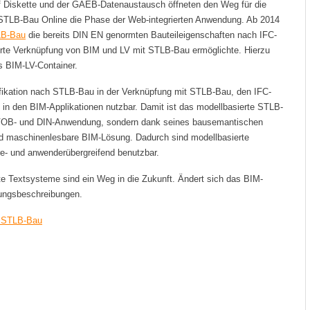
f Diskette und der GAEB-Datenaustausch öffneten den Weg für die
 STLB-Bau Online die Phase der Web-integrierten Anwendung. Ab 2014
LB-Bau
die bereits DIN EN genormten Bauteileigenschaften nach IFC-
ierte Verknüpfung von BIM und LV mit STLB-Bau ermöglichte. Hierzu
s BIM-LV-Container.
fikation nach STLB-Bau in der Verknüpfung mit STLB-Bau, den IFC-
t in den BIM-Applikationen nutzbar. Damit ist das modellbasierte STLB-
VOB- und DIN-Anwendung, sondern dank seines bausemantischen
 maschinenlesbare BIM-Lösung. Dadurch sind modellbasierte
e- und anwenderübergreifend benutzbar.
e Textsysteme sind ein Weg in die Zukunft. Ändert sich das BIM-
tungsbeschreibungen.
e STLB-Bau