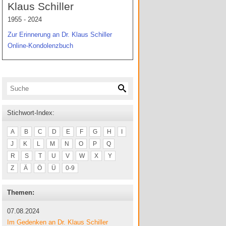
Klaus Schiller
1955 - 2024
Zur Erinnerung an Dr. Klaus Schiller
Online-Kondolenzbuch
Stichwort-Index:
A
B
C
D
E
F
G
H
I
J
K
L
M
N
O
P
Q
R
S
T
U
V
W
X
Y
Z
Ä
Ö
Ü
0-9
Themen:
07.08.2024
Im Gedenken an Dr. Klaus Schiller