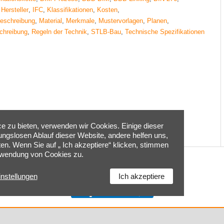
,
Hersteller
,
IFC
,
Klassifikationen
,
Kosten
,
beschreibung
,
Material
,
Merkmale
,
Mustervorlagen
,
Planen
,
chreibung
,
Regeln der Technik
,
STLB-Bau
,
Technische Spezifikationen
 zu bieten, verwenden wir Cookies. Einige dieser
bungslosen Ablauf dieser Website, andere helfen uns,
ten. Wenn Sie auf „ Ich akzeptiere“ klicken, stimmen
rwendung von Cookies zu.
Home
|
Kontakt
|
Impressum
|
Cookie-Einstellungen
|
instellungen
Ich akzeptiere
Datenschutzerklärung