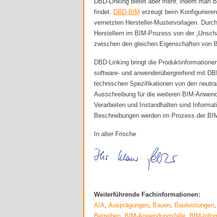
DBD-Linking bietet aber mehr, indem man B
findet.
DBD-BIM
erzeugt beim Konfigurieren
vernetzten Hersteller-Mustervorlagen. Du
Herstellern im BIM-Prozess von der „Unschä
zwischen den gleichen Eigenschaften von B
DBD-Linking bringt die Produktinformationen
software- und anwenderübergreifend mit DB
technischen Spezifikationen von den neutra
Ausschreibung für die weiteren BIM-Anwendu
Verarbeiten und Instandhalten sind Informat
Beschreibungen werden im Prozess der BI
In alter Frische
Weiterführende Fachinformationen:
AIA
,
Ausprägungen
,
Bauen
,
Bauleistungen
Betreiben
,
BIM-Anwendungsfälle
,
BIM-Infor