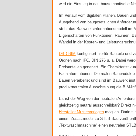
wird ein Einstieg in das bausemantische Ne
Im Verlauf vom digitalen Planen, Bauen und 
Ausgehend von baugesetzlichen Anforderung
steht das Bauwerksinformationsmodell im Mi
Eigenschaften von Funktionen, Räumen, Baut
Wandel in der Kosten- und Leistungsrechnu
DBD-BIM
konfiguriert hierfür Bauteile und 
Ordnen nach IFC, DIN 276 u. a. Dabei werd
Preisanteilen generiert. Ein Charakteristik
Fachinformationen. Die realen Bauprodukte 
Bauen verarbeitet und sind im Bauwerk inst
produktneutralen Ausschreibung die BIM-In
Es ist der Weg von der neutralen Anforder
gleichzeitig neutral ausschreibbar? Direkt ni
Hersteller-Mustervorlagen
möglich. Darin s
einem Zusatzmodul zu STLB-Bau veröffentlic
„Textwaschmaschine“ einen neutralen STLB