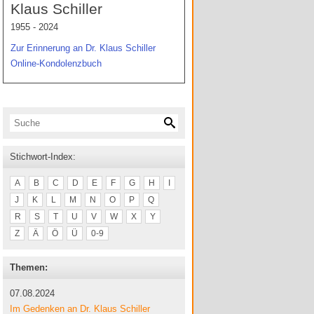
Klaus Schiller
1955 - 2024
Zur Erinnerung an Dr. Klaus Schiller
Online-Kondolenzbuch
Stichwort-Index:
A
B
C
D
E
F
G
H
I
J
K
L
M
N
O
P
Q
R
S
T
U
V
W
X
Y
Z
Ä
Ö
Ü
0-9
Themen:
07.08.2024
Im Gedenken an Dr. Klaus Schiller