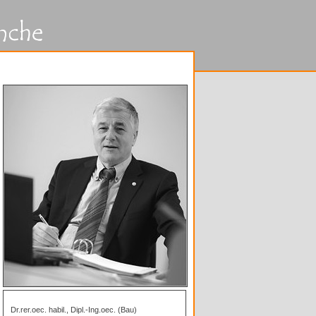
Dr.rer.oec. habil., Dipl.-Ing.oec. (Bau)