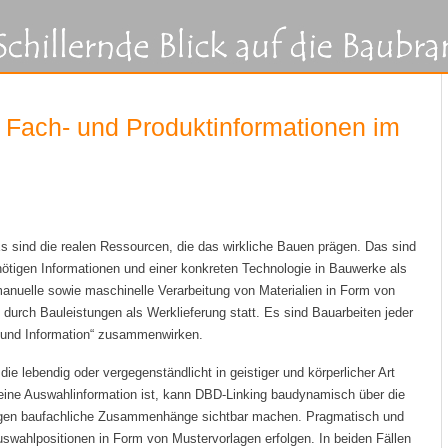
 Fach- und Produktinformationen im
 sind die realen Ressourcen, die das wirkliche Bauen prägen. Das sind
nötigen Informationen und einer konkreten Technologie in Bauwerke als
anuelle sowie maschinelle Verarbeitung von Materialien in Form von
t durch Bauleistungen als Werklieferung statt. Es sind Bauarbeiten jeder
ie und Information“ zusammenwirken.
ie lebendig oder vergegenständlicht in geistiger und körperlicher Art
n eine Auswahlinformation ist, kann DBD-Linking baudynamisch über die
ungen baufachliche Zusammenhänge sichtbar machen. Pragmatisch und
wahlpositionen in Form von Mustervorlagen erfolgen. In beiden Fällen