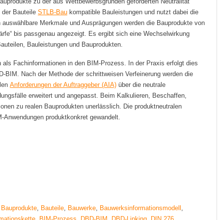
auprodukte zu der aus Wettbewerbsgründen geforderten Neutralität
 der Bauteile
STLB-Bau
kompatible Bauleistungen und nutzt dabei die
rch auswählbare Merkmale und Ausprägungen werden die Bauprodukte von
rfe“ bis passgenau angezeigt. Es ergibt sich eine Wechselwirkung
auteilen, Bauleistungen und Bauprodukten.
 als Fachinformationen in den BIM-Prozess. In der Praxis erfolgt dies
D-BIM. Nach der Methode der schrittweisen Verfeinerung werden die
len
Anforderungen der Auftraggeber (AIA)
über die neutrale
ngsfälle erweitert und angepasst. Beim Kalkulieren, Beschaffen,
ionen zu realen Bauprodukten unerlässlich. Die produktneutralen
M-Anwendungen produktkonkret gewandelt.
,
Bauprodukte
,
Bauteile
,
Bauwerke
,
Bauwerksinformationsmodell
,
mationskette
,
BIM-Prozess
,
DBD-BIM
,
DBD-Linking
,
DIN 276
,