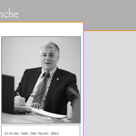
Dr.rer.oec. habil., Dipl.-Ing.oec. (Bau)