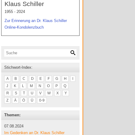
Klaus Schiller
1955 - 2024
Zur Erinnerung an Dr. Klaus Schiller
Online-Kondolenzbuch
Stichwort-Index:
A
B
C
D
E
F
G
H
I
J
K
L
M
N
O
P
Q
R
S
T
U
V
W
X
Y
Z
Ä
Ö
Ü
0-9
Themen:
07.08.2024
Im Gedenken an Dr. Klaus Schiller