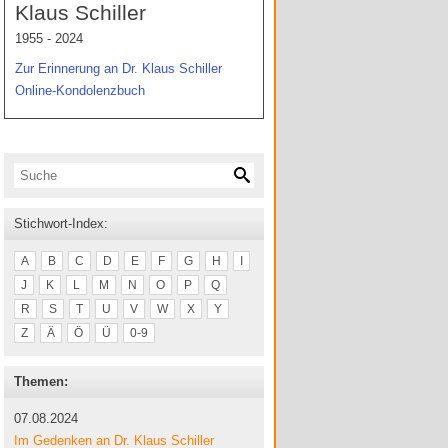
Klaus Schiller
1955 - 2024
Zur Erinnerung an Dr. Klaus Schiller
Online-Kondolenzbuch
Stichwort-Index:
A
B
C
D
E
F
G
H
I
J
K
L
M
N
O
P
Q
R
S
T
U
V
W
X
Y
Z
Ä
Ö
Ü
0-9
Themen:
07.08.2024
Im Gedenken an Dr. Klaus Schiller