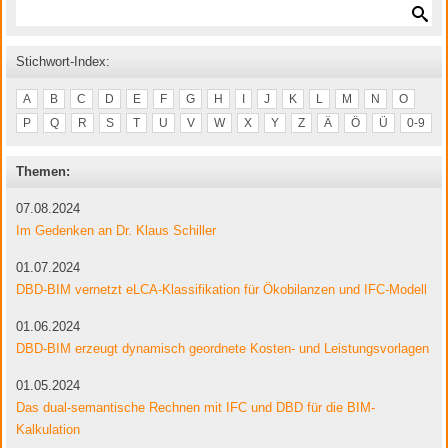
Stichwort-Index:
A
B
C
D
E
F
G
H
I
J
K
L
M
N
O
P
Q
R
S
T
U
V
W
X
Y
Z
Ä
Ö
Ü
0-9
Themen:
07.08.2024
Im Gedenken an Dr. Klaus Schiller
01.07.2024
DBD-BIM vernetzt eLCA-Klassifikation für Ökobilanzen und IFC-Modell
01.06.2024
DBD-BIM erzeugt dynamisch geordnete Kosten- und Leistungsvorlagen
01.05.2024
Das dual-semantische Rechnen mit IFC und DBD für die BIM-
Kalkulation