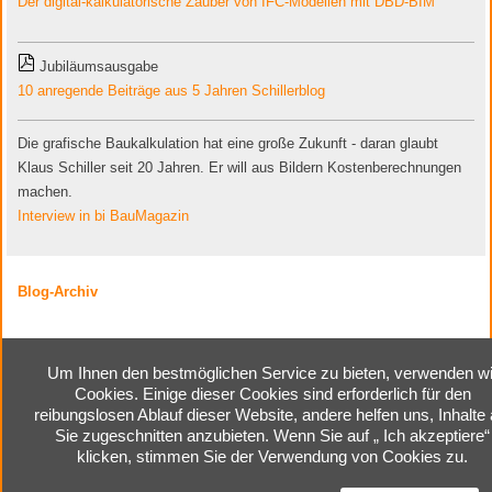
Der digital-kalkulatorische Zauber von IFC-Modellen mit DBD-BIM
Jubiläumsausgabe
10 anregende Beiträge aus 5 Jahren Schillerblog
Die grafische Baukalkulation hat eine große Zukunft - daran glaubt
Klaus Schiller seit 20 Jahren. Er will aus Bildern Kostenberechnungen
machen.
Interview in bi BauMagazin
Blog-Archiv
Um Ihnen den bestmöglichen Service zu bieten, verwenden wi
Cookies. Einige dieser Cookies sind erforderlich für den
Home
|
Kontakt
|
Impressum
|
reibungslosen Ablauf dieser Website, andere helfen uns, Inhalte 
Cookie-Einstellungen
|
Sie zugeschnitten anzubieten. Wenn Sie auf „ Ich akzeptiere“
Datenschutzerklärung
klicken, stimmen Sie der Verwendung von Cookies zu.