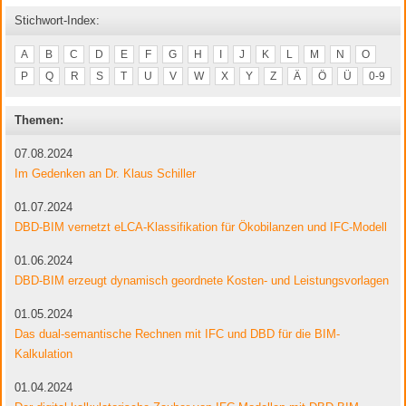
Stichwort-Index:
A
B
C
D
E
F
G
H
I
J
K
L
M
N
O
P
Q
R
S
T
U
V
W
X
Y
Z
Ä
Ö
Ü
0-9
Themen:
07.08.2024
Im Gedenken an Dr. Klaus Schiller
01.07.2024
DBD-BIM vernetzt eLCA-Klassifikation für Ökobilanzen und IFC-Modell
01.06.2024
DBD-BIM erzeugt dynamisch geordnete Kosten- und Leistungsvorlagen
01.05.2024
Das dual-semantische Rechnen mit IFC und DBD für die BIM-
Kalkulation
01.04.2024