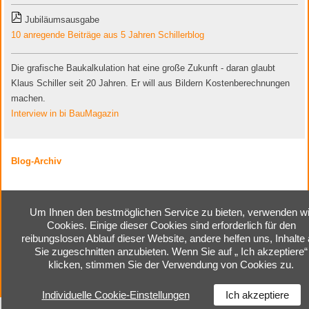
Jubiläumsausgabe
10 anregende Beiträge aus 5 Jahren Schillerblog
Die grafische Baukalkulation hat eine große Zukunft - daran glaubt
Klaus Schiller seit 20 Jahren. Er will aus Bildern Kostenberechnungen
machen.
Interview in bi BauMagazin
Blog-Archiv
Um Ihnen den bestmöglichen Service zu bieten, verwenden wi
Cookies. Einige dieser Cookies sind erforderlich für den
Home
|
Kontakt
|
Impressum
|
reibungslosen Ablauf dieser Website, andere helfen uns, Inhalte 
Cookie-Einstellungen
|
Sie zugeschnitten anzubieten. Wenn Sie auf „ Ich akzeptiere“
Datenschutzerklärung
klicken, stimmen Sie der Verwendung von Cookies zu.
Individuelle Cookie-Einstellungen
Ich akzeptiere