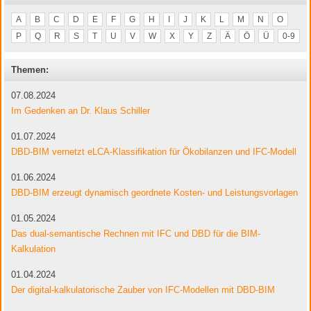
A
B
C
D
E
F
G
H
I
J
K
L
M
N
O
P
Q
R
S
T
U
V
W
X
Y
Z
Ä
Ö
Ü
0-9
Themen:
07.08.2024
Im Gedenken an Dr. Klaus Schiller
01.07.2024
DBD-BIM vernetzt eLCA-Klassifikation für Ökobilanzen und IFC-Modell
01.06.2024
DBD-BIM erzeugt dynamisch geordnete Kosten- und Leistungsvorlagen
01.05.2024
Das dual-semantische Rechnen mit IFC und DBD für die BIM-
Kalkulation
01.04.2024
Der digital-kalkulatorische Zauber von IFC-Modellen mit DBD-BIM