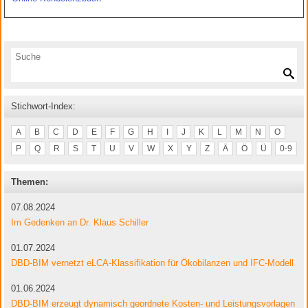
Stichwort-Index:
A
B
C
D
E
F
G
H
I
J
K
L
M
N
O
P
Q
R
S
T
U
V
W
X
Y
Z
Ä
Ö
Ü
0-9
Themen:
07.08.2024
Im Gedenken an Dr. Klaus Schiller
01.07.2024
DBD-BIM vernetzt eLCA-Klassifikation für Ökobilanzen und IFC-Modell
01.06.2024
DBD-BIM erzeugt dynamisch geordnete Kosten- und Leistungsvorlagen