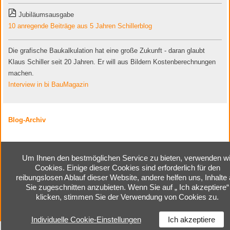
Jubiläumsausgabe
10 anregende Beiträge aus 5 Jahren Schillerblog
Die grafische Baukalkulation hat eine große Zukunft - daran glaubt
Klaus Schiller seit 20 Jahren. Er will aus Bildern Kostenberechnungen
machen.
Interview in bi BauMagazin
Blog-Archiv
Um Ihnen den bestmöglichen Service zu bieten, verwenden wi
Cookies. Einige dieser Cookies sind erforderlich für den
Home
|
Kontakt
|
Impressum
|
reibungslosen Ablauf dieser Website, andere helfen uns, Inhalte 
Cookie-Einstellungen
|
Sie zugeschnitten anzubieten. Wenn Sie auf „ Ich akzeptiere“
Datenschutzerklärung
klicken, stimmen Sie der Verwendung von Cookies zu.
Individuelle Cookie-Einstellungen
Ich akzeptiere