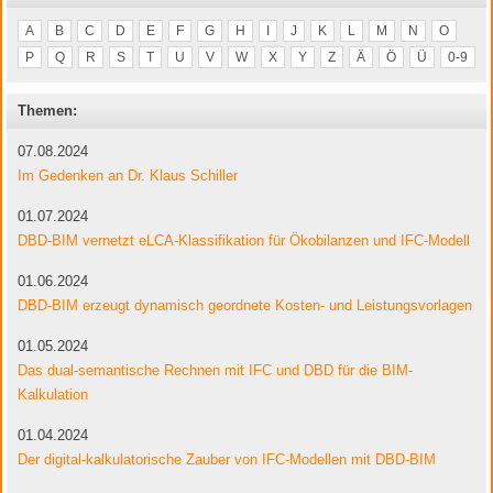
A
B
C
D
E
F
G
H
I
J
K
L
M
N
O
P
Q
R
S
T
U
V
W
X
Y
Z
Ä
Ö
Ü
0-9
Themen:
07.08.2024
Im Gedenken an Dr. Klaus Schiller
01.07.2024
DBD-BIM vernetzt eLCA-Klassifikation für Ökobilanzen und IFC-Modell
01.06.2024
DBD-BIM erzeugt dynamisch geordnete Kosten- und Leistungsvorlagen
01.05.2024
Das dual-semantische Rechnen mit IFC und DBD für die BIM-
Kalkulation
01.04.2024
Der digital-kalkulatorische Zauber von IFC-Modellen mit DBD-BIM