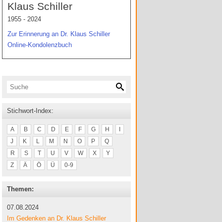
Klaus Schiller
1955 - 2024
Zur Erinnerung an Dr. Klaus Schiller
Online-Kondolenzbuch
Stichwort-Index:
A
B
C
D
E
F
G
H
I
J
K
L
M
N
O
P
Q
R
S
T
U
V
W
X
Y
Z
Ä
Ö
Ü
0-9
Themen:
07.08.2024
Im Gedenken an Dr. Klaus Schiller