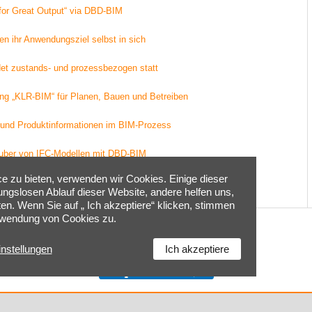
for Great Output“ via DBD-BIM
n ihr Anwendungsziel selbst in sich
et zustands- und prozessbezogen statt
ng „KLR-BIM“ für Planen, Bauen und Betreiben
 und Produktinformationen im BIM-Prozess
Zauber von IFC-Modellen mit DBD-BIM
 zu bieten, verwenden wir Cookies. Einige dieser
geordnete Kosten- und Leistungsvorlagen
bungslosen Ablauf dieser Website, andere helfen uns,
ten. Wenn Sie auf „ Ich akzeptiere“ klicken, stimmen
rwendung von Cookies zu.
Home
|
Kontakt
|
Impressum
|
Cookie-Einstellungen
|
instellungen
Ich akzeptiere
Datenschutzerklärung