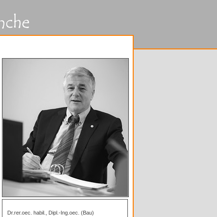
Dr.rer.oec. habil., Dipl.-Ing.oec. (Bau)