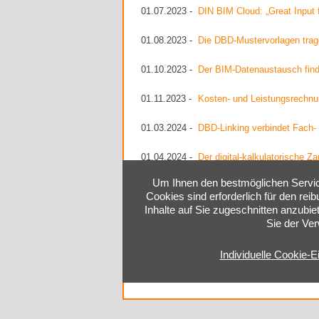
01.07.2023 -
DIN BIM Cloud: „Great Input 
01.08.2023 -
Die DBD-Mustervorlagen trage
01.10.2023 -
Der BIM-Datenaustausch find
01.11.2023 -
Kosten- und Leistungsrechnu
01.03.2024 -
DBD-Linking verbindet Fach-
01.04.2024 -
Der digital-kalkulatorische 
Um Ihnen den bestmöglichen Service
01.06.2024 -
DBD-BIM erzeugt dynamisch 
Cookies sind erforderlich für den rei
Inhalte auf Sie zugeschnitten anzubie
Sie der Ve
Individuelle Cookie-E