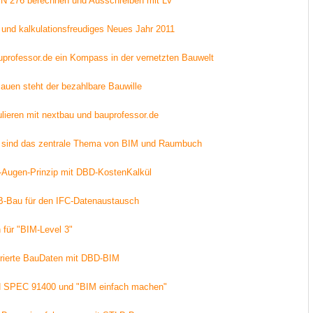
IN 276 berechnen und Ausschreiben mit LV
s und kalkulationsfreudiges Neues Jahr 2011
professor.de ein Kompass in der vernetzten Bauwelt
uen steht der bezahlbare Bauwille
ulieren mit nextbau und bauprofessor.de
e sind das zentrale Thema von BIM und Raumbuch
-Augen-Prinzip mit DBD-KostenKalkül
B-Bau für den IFC-Datenaustausch
 für "BIM-Level 3"
grierte BauDaten mit DBD-BIM
IN SPEC 91400 und "BIM einfach machen"