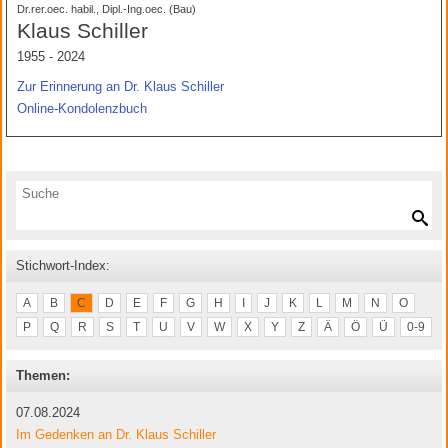
Dr.rer.oec. habil., Dipl.-Ing.oec. (Bau)
Klaus Schiller
1955 - 2024
Zur Erinnerung an Dr. Klaus Schiller
Online-Kondolenzbuch
Stichwort-Index:
A
B
C
D
E
F
G
H
I
J
K
L
M
N
O
P
Q
R
S
T
U
V
W
X
Y
Z
Ä
Ö
Ü
0-9
Themen:
07.08.2024
Im Gedenken an Dr. Klaus Schiller